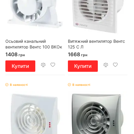
Осьовий канальний
Витяжний вентилятор Вентс
вентилятор Вентс 100 ВКОк
125 С Л
Л
1408
1668
грн
грн
Купити
Купити
В наявності
В наявності