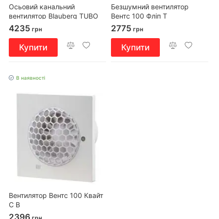
Осьовий канальний
Безшумний вентилятор
вентилятор Blauberg TUBO
Вентс 100 Фліп Т
125 Т
4235
2775
грн
грн
Купити
Купити
В наявності
Вентилятор Вентс 100 Квайт
С В
2396
грн