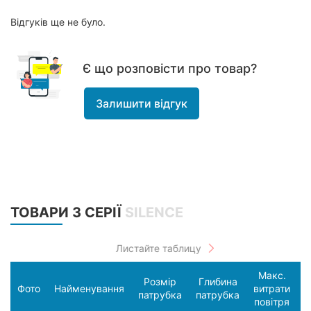
Відгуків ще не було.
Є що розповісти про товар?
Залишити відгук
ТОВАРИ З СЕРІЇ
SILENCE
Макс.
Розмір
Глибина
С
Фото
Найменування
витрати
патрубка
патрубка
п
повітря