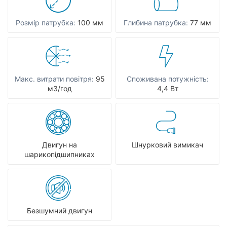
Розмір патрубка:
100 мм
Глибина патрубка:
77 мм
Макс. витрати повітря:
95
Споживана потужність:
мЗ/год
4,4 Вт
Двигун на
Шнурковий вимикач
шарикопідшипниках
Безшумний двигун