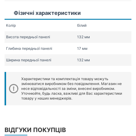
Фізичні характеристики
Колір
білий
Висота передньої панелі
132 мм
Глибина передньої панелі
17 мм
Ширина передньої панелі
132 мм
Характеристики та комплектація товару можуть
змінюватися виробником без повідомлення. Магазин не
несе відповідальності за зміни, внесені виробником.
Уточнюйте, будь ласка, важливі для Вас характеристики
товару у наших менеджерів.
ВІДГУКИ ПОКУПЦІВ