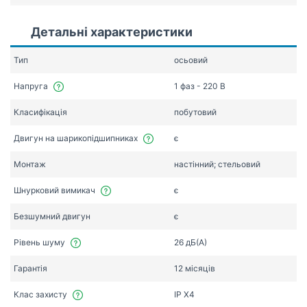
Детальні характеристики
Тип
осьовий
Напруга
1 фаз - 220 В
Класифікація
побутовий
Двигун на шарикопідшипниках
є
Монтаж
настінний; стельовий
Шнурковий вимикач
є
Безшумний двигун
є
Рівень шуму
26 дБ(А)
Гарантія
12 місяців
Клас захисту
IP X4