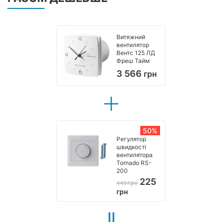
Витяжний
вентилятор
Вентс 125 ЛД
Фреш Тайм
3 566
грн
50%
Регулятор
швидкості
вентилятора
Tornado RS-
200
225
грн
449
грн