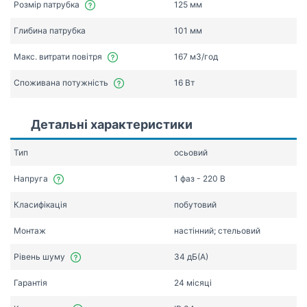
Розмір патрубка
125 мм
Глибина патрубка
101 мм
Макс. витрати повітря
167 мЗ/год
Споживана потужність
16 Вт
Детальні характеристики
Тип
осьовий
Напруга
1 фаз - 220 В
Класифікація
побутовий
Монтаж
настінний; стельовий
Рівень шуму
34 дБ(А)
Гарантія
24 місяці