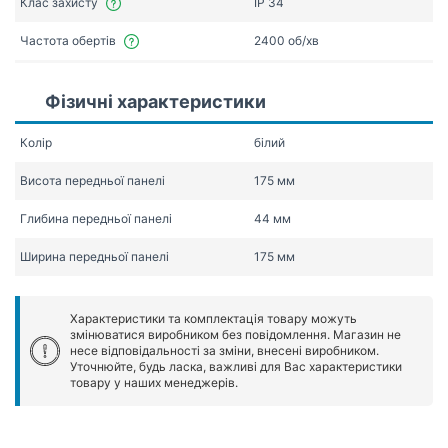
Клас захисту
IP 34
Частота обертів
2400 об/хв
Фізичні характеристики
Колір
білий
Висота передньої панелі
175 мм
Глибина передньої панелі
44 мм
Ширина передньої панелі
175 мм
Характеристики та комплектація товару можуть
змінюватися виробником без повідомлення. Магазин не
несе відповідальності за зміни, внесені виробником.
Уточнюйте, будь ласка, важливі для Вас характеристики
товару у наших менеджерів.