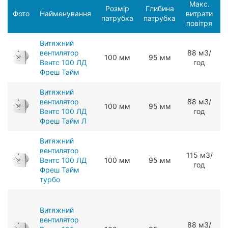
Макс.
Розмір
Глибина
С
Фото
Найменування
витрати
патрубка
патрубка
п
повітря
Витяжний
вентилятор
88 мЗ/
100 мм
95 мм
Вентс 100 ЛД
год
Фреш Тайм
Витяжний
вентилятор
88 мЗ/
100 мм
95 мм
Вентс 100 ЛД
год
Фреш Тайм Л
Витяжний
вентилятор
115 мЗ/
Вентс 100 ЛД
100 мм
95 мм
год
Фреш Тайм
турбо
Витяжний
вентилятор
88 мЗ/