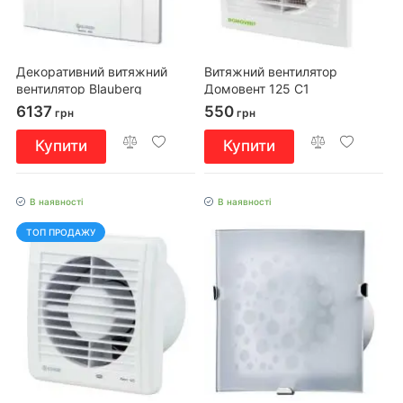
Декоративний витяжний
Витяжний вентилятор
вентилятор Blauberg
Домовент 125 С1
QUATRO 150 ST
6137
550
грн
грн
Купити
Купити
В наявності
В наявності
ТОП ПРОДАЖУ