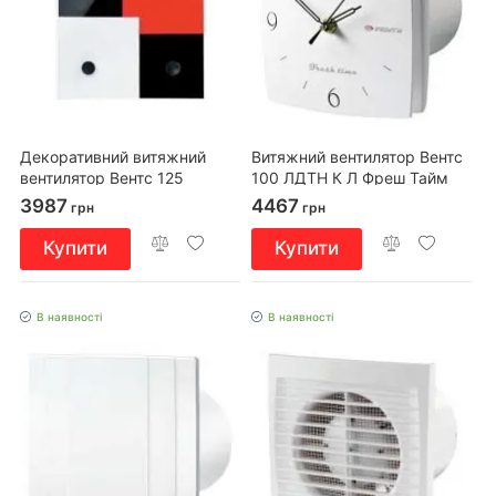
Декоративний витяжний
Витяжний вентилятор Вентс
вентилятор Вентс 125
100 ЛДТН К Л Фреш Тайм
Доміно 1
3987
4467
грн
грн
Купити
Купити
В наявності
В наявності