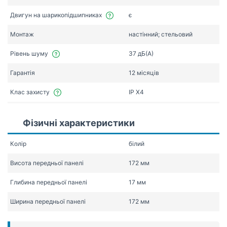
Двигун на шарикопідшипниках
є
Монтаж
настінний; стельовий
Рівень шуму
37 дБ(А)
Гарантія
12 місяців
Клас захисту
IP X4
Фізичні характеристики
Колір
білий
Висота передньої панелі
172 мм
Глибина передньої панелі
17 мм
Ширина передньої панелі
172 мм