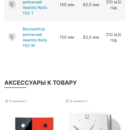
витяжний
210 мЗ/
150 мм
82,5 мм
Awenta Retis
год
150 T
Вентилятор
витяжний
210 мЗ/
150 мм
82,5 мм
Awenta Retis
год
150 W
АКСЕССУАРЫ К ТОВАРУ
В наявності
В наявності