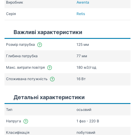
Виробник
Awenta
Серія
Retis
Важливі характеристики
Розмір патрубка
125 мм
Глибина патрубка
77 мм
Макс. витрати повітря
180 мЗ/год
Споживана потужність
16 Вт
Детальні характеристики
Тип
осьовий
Напруга
1 фаз - 220 В
Класифікація
побутовий