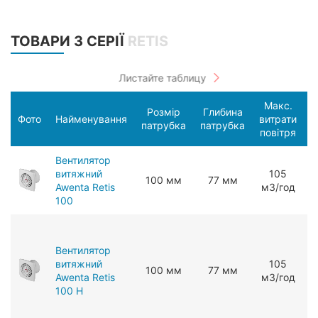
ТОВАРИ З СЕРІЇ
RETIS
Макс.
Розмір
Глибина
С
Фото
Найменування
витрати
патрубка
патрубка
п
повітря
Вентилятор
витяжний
105
100 мм
77 мм
Awenta Retis
мЗ/год
100
Вентилятор
витяжний
105
100 мм
77 мм
Awenta Retis
мЗ/год
100 H