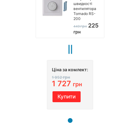
швидкості
вентилятора
Tornado RS-
200
225
грн
449
грн
Ціна за комлект:
грн
1 952
1 727
грн
Купити