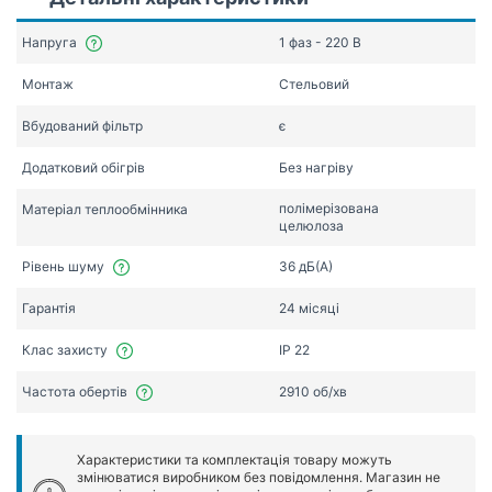
Напруга
1 фаз - 220 В
Монтаж
Стельовий
Вбудований фільтр
є
Додатковий обігрів
Без нагріву
полімерізована
Матеріал теплообмінника
целюлоза
Рівень шуму
36 дБ(А)
Гарантія
24 місяці
Клас захисту
IP 22
Частота обертів
2910 об/хв
Характеристики та комплектація товару можуть
змінюватися виробником без повідомлення. Магазин не