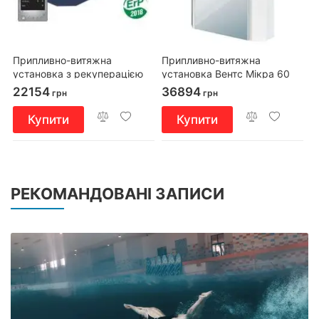
Припливно-витяжна
Припливно-витяжна
установка з рекуперацією
установка Вентс Мікра 60
тепла ВЕНТС ВУЕ2 250 ПУ
22154
36894
грн
грн
ЕС
Купити
Купити
РЕКОМАНДОВАНІ ЗАПИСИ