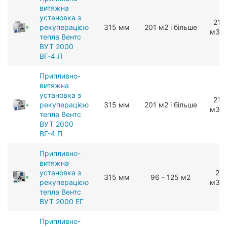
витяжна
установка з
210
рекуперацією
315 мм
201 м2 і більше
мЗ/г
тепла Вентс
ВУТ 2000
ВГ-4 Л
Припливно-
витяжна
установка з
210
рекуперацією
315 мм
201 м2 і більше
мЗ/г
тепла Вентс
ВУТ 2000
ВГ-4 П
Припливно-
витяжна
установка з
22
315 мм
96 - 125 м2
рекуперацією
мЗ/г
тепла Вентс
ВУТ 2000 ЕГ
Припливно-