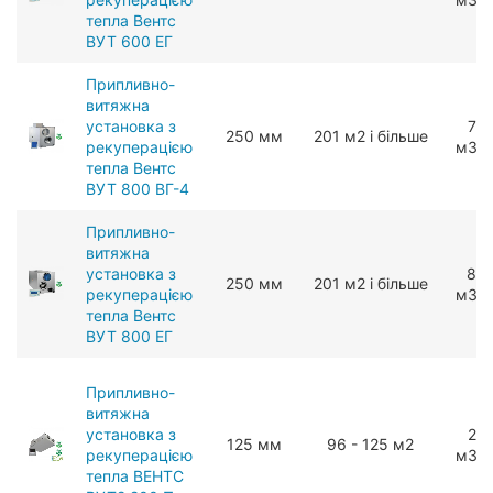
тепла Вентс
ВУТ 600 ЕГ
Припливно-
витяжна
установка з
78
250 мм
201 м2 і більше
рекуперацією
мЗ/г
тепла Вентс
ВУТ 800 ВГ-4
Припливно-
витяжна
установка з
80
250 мм
201 м2 і більше
рекуперацією
мЗ/г
тепла Вентс
ВУТ 800 ЕГ
Припливно-
витяжна
установка з
22
125 мм
96 - 125 м2
рекуперацією
мЗ/г
тепла ВЕНТС