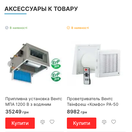
АКСЕССУАРЫ К ТОВАРУ
В наявності
В наявності
Припливна установка Вентс
Проветриватель Вентс
МПА 1200 В з водяним
Твінфреш «Комфо» РА-50
нагрівачем
35249
8982
грн
грн
Купити
Купити