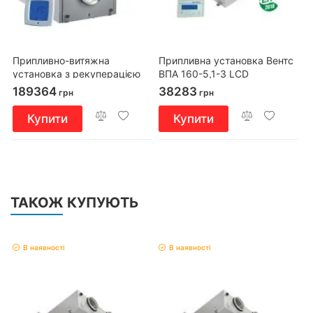
Припливно-витяжна
Припливна установка Вентс
установка з рекуперацією
ВПА 160-5,1-3 LCD
тепла Вентс ВУТ 2000 ВГ-4
189364
38283
грн
грн
П
Купити
Купити
ТАКОЖ КУПУЮТЬ
В наявності
В наявності