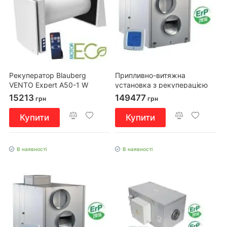
Рекуператор Blauberg
Припливно-витяжна
VENTO Expert A50-1 W
установка з рекуперацією
тепла Вентс ВУТ 800 ВГ-4
15213
149477
грн
грн
Купити
Купити
В наявності
В наявності