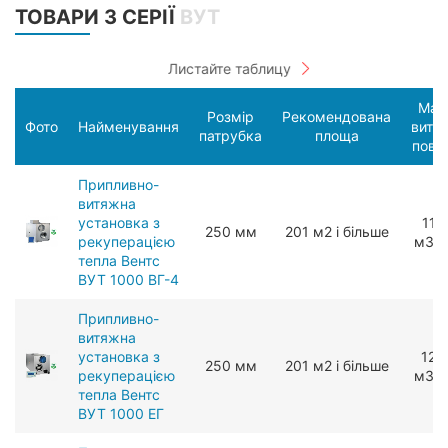
ТОВАРИ З СЕРІЇ
ВУТ
Мак
Розмір
Рекомендована
Фото
Найменування
витр
патрубка
площа
пові
Припливно-
витяжна
установка з
110
250 мм
201 м2 і більше
рекуперацією
мЗ/г
тепла Вентс
ВУТ 1000 ВГ-4
Припливно-
витяжна
установка з
120
250 мм
201 м2 і більше
рекуперацією
мЗ/г
тепла Вентс
ВУТ 1000 ЕГ