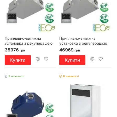
Припливно-витяжна
Припливно-витяжна
установка з рекуперацією
установка з рекуперацією
тепла ВЕНТС ВУТ2 200 П
тепла ВЕНТС ВУЕ2 250 П ЕС
35976
46969
грн
грн
Купити
Купити
В наявності
В наявності