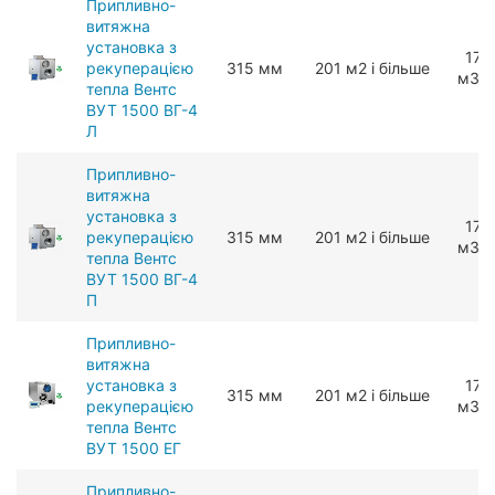
Припливно-
витяжна
установка з
170
рекуперацією
315 мм
201 м2 і більше
мЗ/г
тепла Вентс
ВУТ 1500 ВГ-4
Л
Припливно-
витяжна
установка з
170
рекуперацією
315 мм
201 м2 і більше
мЗ/г
тепла Вентс
ВУТ 1500 ВГ-4
П
Припливно-
витяжна
установка з
175
315 мм
201 м2 і більше
рекуперацією
мЗ/г
тепла Вентс
ВУТ 1500 ЕГ
Припливно-