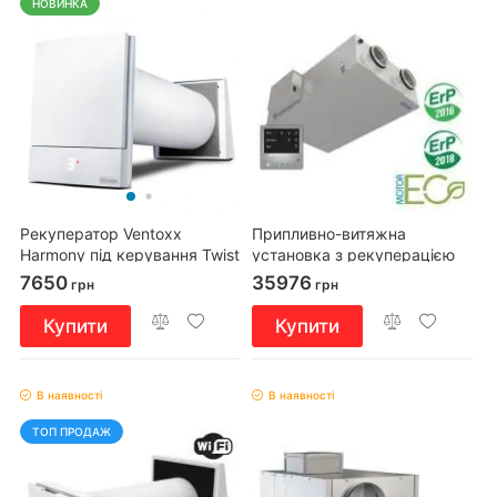
НОВИНКА
Рекуператор Ventoxx
Припливно-витяжна
Harmony під керування Twist
установка з рекуперацією
з зовнішнім ковпаком,
тепла ВЕНТС ВУТ2 200 П
7650
35976
грн
грн
повітропровід 0,75м
Купити
Купити
В наявності
В наявності
ТОП ПРОДАЖ