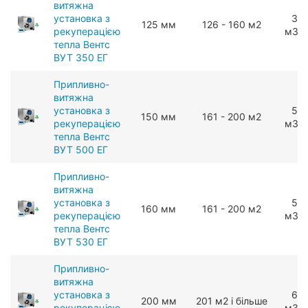
витяжна
установка з
35
125 мм
126 - 160 м2
рекуперацією
мЗ/г
тепла Вентс
ВУТ 350 ЕГ
Припливно-
витяжна
установка з
50
150 мм
161 - 200 м2
рекуперацією
мЗ/г
тепла Вентс
ВУТ 500 ЕГ
Припливно-
витяжна
установка з
53
160 мм
161 - 200 м2
рекуперацією
мЗ/г
тепла Вентс
ВУТ 530 ЕГ
Припливно-
витяжна
установка з
60
200 мм
201 м2 і більше
рекуперацією
мЗ/г