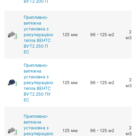
ВУТ2 200 П
Припливно-
витяжна
установка з
25
рекуперацією
125 мм
96 - 125 м2
мЗ/г
тепла ВЕНТС
ВУТ2 250 П
ЕС
Припливно-
витяжна
установка з
27
рекуперацією
125 мм
96 - 125 м2
мЗ/г
тепла ВЕНТС
ВУТ2 250 ПУ
ЕС
Припливно-
витяжна
установка з
22
125 мм
96 - 125 м2
рекуперацією
мЗ/г