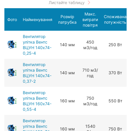
Макс.
Розмір
Споживана
Фото
Найменування
витрати
патрубка
потужність
повітря
Вентилятор
улітка Вентс
450
140 мм
250 Вт
ВЦУН 140х74-
мЗ/год
0,25-4
Вентилятор
улітка Вентс
710 мЗ/
140 мм
370 Вт
ВЦУН 140х74-
год
0,37-2
Вентилятор
улітка Вентс
750
160 мм
550 Вт
ВЦУН 160х74-
мЗ/год
0,55-4
Вентилятор
улітка Вентс
1540
160 мм
750 Вт