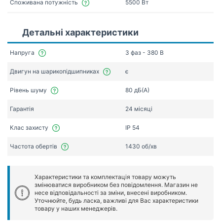
Споживана потужність
5500 Вт
Детальні характеристики
Напруга
3 фаз - 380 В
Двигун на шарикопідшипниках
є
Рівень шуму
80 дБ(А)
Гарантія
24 місяці
Клас захисту
IP 54
Частота обертів
1430 об/хв
Характеристики та комплектація товару можуть
змінюватися виробником без повідомлення. Магазин не
несе відповідальності за зміни, внесені виробником.
Уточнюйте, будь ласка, важливі для Вас характеристики
товару у наших менеджерів.