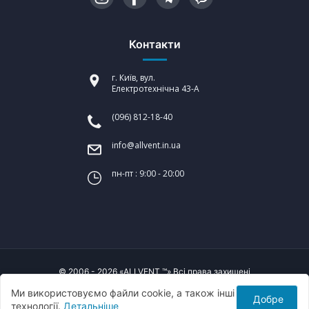
Контакти
г. Київ, вул.
Електротехнічна 43-А
(096) 812-18-40
info@allvent.in.ua
пн-пт : 9:00 - 20:00
© 2006 - 2026 «ALLVENT ™» Всі права захищені
Ми використовуємо файли cookie, а також інші
Добре
Створення сайтів:
технології.
Детальніше