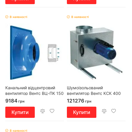
В наявності
В наявності
Канальний відцентровий
Шумоізольований
вентилятор Вентс ВЦ-ПК 150
вентилятор Вентс КСК 400
4Д
9184
121276
грн
грн
Купити
Купити
В наявності