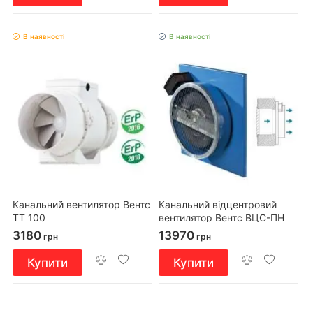
В наявності
В наявності
Канальний вентилятор Вентс
Канальний відцентровий
ТТ 100
вентилятор Вентс ВЦC-ПН
315
3180
13970
грн
грн
Купити
Купити