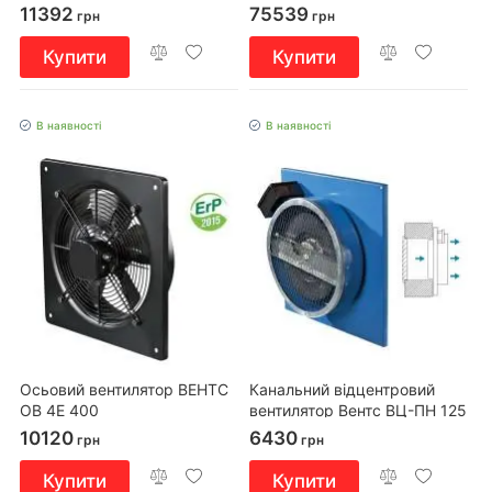
11392
75539
грн
грн
Купити
Купити
В наявності
В наявності
Осьовий вентилятор ВЕНТС
Канальний відцентровий
ОВ 4Е 400
вентилятор Вентс ВЦ-ПН 125
Б
10120
6430
грн
грн
Купити
Купити