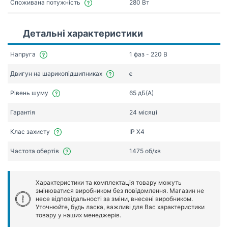
Споживана потужність
280 Вт
Детальні характеристики
Напруга
1 фаз - 220 В
Двигун на шарикопідшипниках
є
Рівень шуму
65 дБ(А)
Гарантія
24 місяці
Клас захисту
IP X4
Частота обертів
1475 об/хв
Характеристики та комплектація товару можуть
змінюватися виробником без повідомлення. Магазин не
несе відповідальності за зміни, внесені виробником.
Уточнюйте, будь ласка, важливі для Вас характеристики
товару у наших менеджерів.