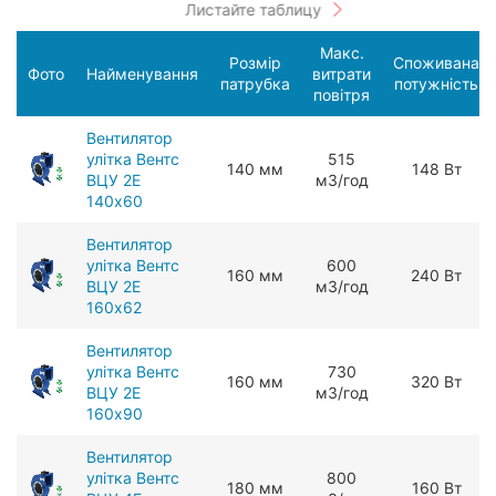
Макс.
Розмір
Споживана
Фото
Найменування
витрати
патрубка
потужність
повітря
Вентилятор
улітка Вентс
515
140 мм
148 Вт
ВЦУ 2Е
мЗ/год
140х60
Вентилятор
улітка Вентс
600
160 мм
240 Вт
ВЦУ 2Е
мЗ/год
160х62
Вентилятор
улітка Вентс
730
160 мм
320 Вт
ВЦУ 2Е
мЗ/год
160х90
Вентилятор
улітка Вентс
800
180 мм
160 Вт