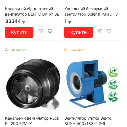
Канальний відцентровий
Канальний безшумний
вентилятор ВЕНТС ВКПФ 6Е
вентилятор Soler & Palau TD-
600х300
500/150-160 Silent
33344
1
грн
грн
Купити
Купити
В наявності
В наявності
Канальний вентилятор Ruck
Вентилятор улітка Вентс
EL 200 E2M 01
ВЦУН 400x183-2,2-6