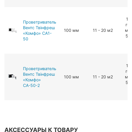
11
Проветриватель
год
Вентс Твінфреш
100 мм
11 - 20 м2
мЗ/
«Комфо» СА1-
53
50
г
11
Проветриватель
год
Вентс Твінфреш
100 мм
11 - 20 м2
мЗ/
«Комфо»
53
СА-50-2
г
АКСЕССУАРЫ К ТОВАРУ