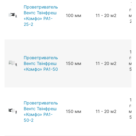
7 
Проветриватель
год
Вентс Твінфреш
100 мм
11 - 20 м2
мЗ/
«Комфо» РА1-
24
25-2
г
14
Проветриватель
год
Вентс Твінфреш
150 мм
11 - 20 м2
мЗ/
«Комфо» РА1-50
54
г
14
Проветриватель
год
Вентс Твінфреш
150 мм
11 - 20 м2
мЗ/
«Комфо» РА1-
54
50-2
г