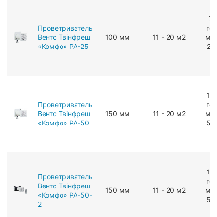
7 
Проветриватель
год
Вентс Твінфреш
100 мм
11 - 20 м2
мЗ/
«Комфо» РА-25
24
г
14
Проветриватель
год
Вентс Твінфреш
150 мм
11 - 20 м2
мЗ/
«Комфо» РА-50
54
г
14
Проветриватель
год
Вентс Твінфреш
150 мм
11 - 20 м2
мЗ/
«Комфо» РА-50-
54
2
г