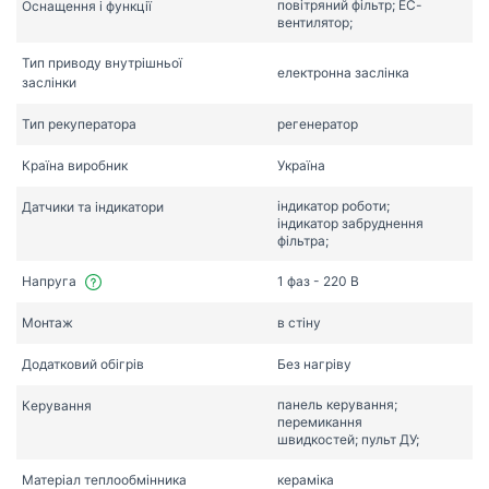
повітряний фільтр; ЕС-
Оснащення і функції
вентилятор;
Тип приводу внутрішньої
електронна заслінка
заслінки
Тип рекуператора
регенератор
Країна виробник
Україна
індикатор роботи;
Датчики та індикатори
індикатор забруднення
фільтра;
Напруга
1 фаз - 220 В
Монтаж
в стіну
Додатковий обігрів
Без нагріву
панель керування;
Керування
перемикання
швидкостей; пульт ДУ;
Матеріал теплообмінника
кераміка