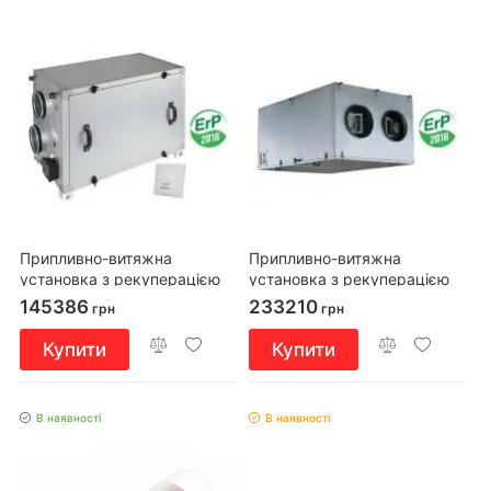
Припливно-витяжна
Припливно-витяжна
установка з рекуперацією
установка з рекуперацією
тепла Вентс ВУТ 2000 Г
тепла Вентс ВУТ 2000 ПЕ ЕС
145386
233210
грн
грн
Купити
Купити
В наявності
В наявності