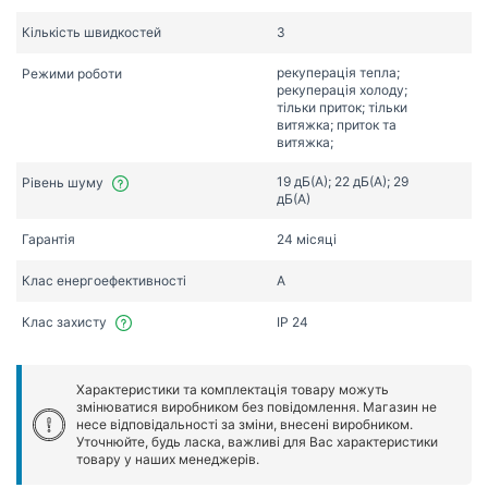
Кількість швидкостей
3
рекуперація тепла;
Режими роботи
рекуперація холоду;
тільки приток; тільки
витяжка; приток та
витяжка;
19 дБ(А); 22 дБ(А); 29
Рівень шуму
дБ(А)
Гарантія
24 місяці
Клас енергоефективності
A
Клас захисту
IP 24
Характеристики та комплектація товару можуть
змінюватися виробником без повідомлення. Магазин не
несе відповідальності за зміни, внесені виробником.
Уточнюйте, будь ласка, важливі для Вас характеристики
товару у наших менеджерів.