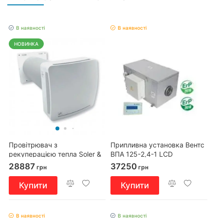
В наявності
В наявності
НОВИНКА
Провітрювач з
Припливна установка Вентс
рекуперацією тепла Soler &
ВПА 125-2,4-1 LCD
Palau Respiro 150 RD
28887
37250
грн
грн
Купити
Купити
В наявності
В наявності