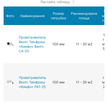
Ма
Розмір
Рекомендована
Фото
Найменування
вит
патрубка
площа
пов
11
Проветриватель
год
Вентс Твінфреш
100 мм
11 - 20 м2
мЗ/
«Комфо» Вентс
53
СА-50
г
7 
Проветриватель
год
Вентс Твінфреш
100 мм
11 - 20 м2
мЗ/
«Комфо» РА1-25
24
г