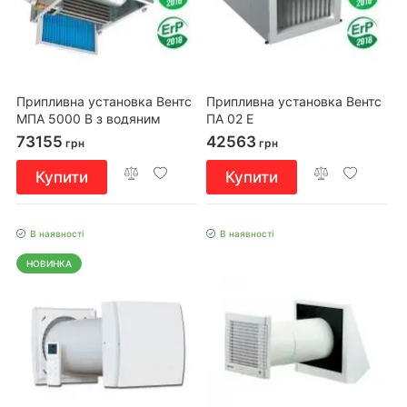
Припливна установка Вентс
Припливна установка Вентс
МПА 5000 В з водяним
ПА 02 Е
нагрівачем
73155
42563
грн
грн
Купити
Купити
В наявності
В наявності
НОВИНКА