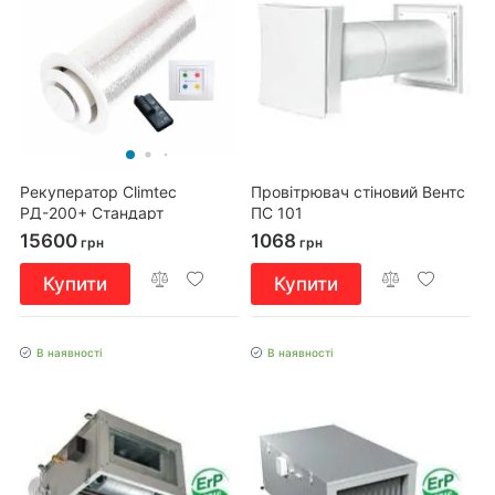
Рекуператор Climtec
Провітрювач стіновий Вентс
РД-200+ Стандарт
ПС 101
15600
1068
грн
грн
Купити
Купити
В наявності
В наявності