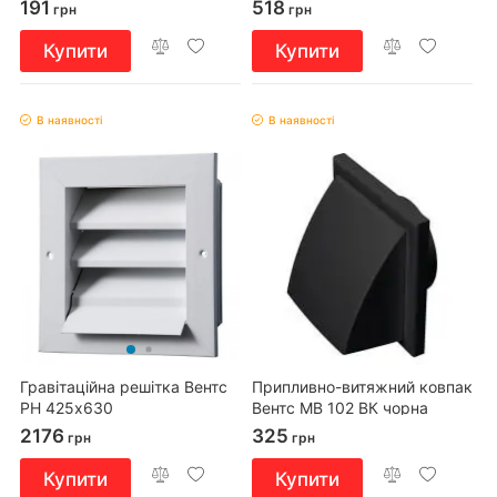
191
518
грн
грн
Купити
Купити
В наявності
В наявності
Гравітаційна решітка Вентс
Припливно-витяжний ковпак
РН 425х630
Вентс МВ 102 ВК чорна
2176
325
грн
грн
Купити
Купити