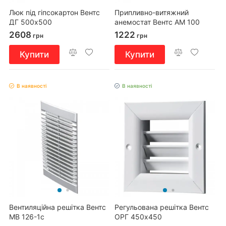
Люк під гіпсокартон Вентс
Припливно-витяжний
ДГ 500х500
анемостат Вентс АМ 100
ВРФ Н
2608
1222
грн
грн
Купити
Купити
В наявності
В наявності
Вентиляційна решітка Вентс
Регульована решітка Вентс
МВ 126-1с
ОРГ 450х450