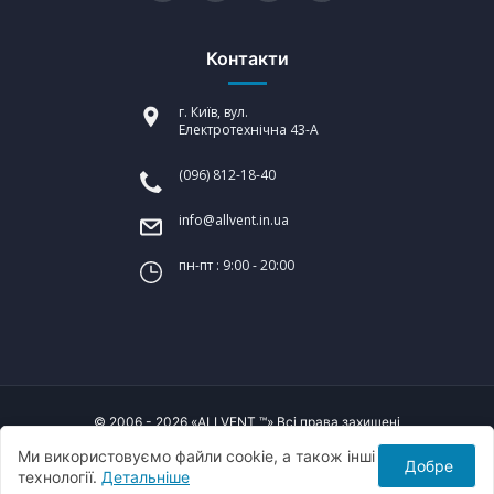
Контакти
г. Київ, вул.
Електротехнічна 43-А
(096) 812-18-40
info@allvent.in.ua
пн-пт : 9:00 - 20:00
© 2006 - 2026 «ALLVENT ™» Всі права захищені
Ми використовуємо файли cookie, а також інші
Добре
Створення сайтів:
технології.
Детальніше