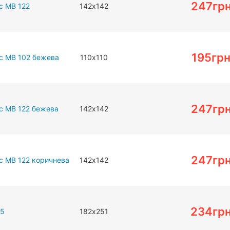
247
гр
с МВ 122
142х142
195
гр
с МВ 102 бежева
110х110
247
гр
с МВ 122 бежева
142х142
247
гр
с МВ 122 коричнева
142х142
234
гр
25
182х251