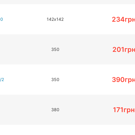
234
гр
50
142х142
201
гр
350
390
гр
/2
350
171
грн
380