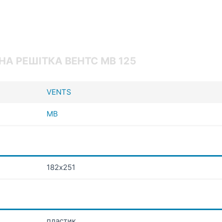
НА РЕШІТКА ВЕНТС МВ 125
VENTS
МВ
182х251
пластик