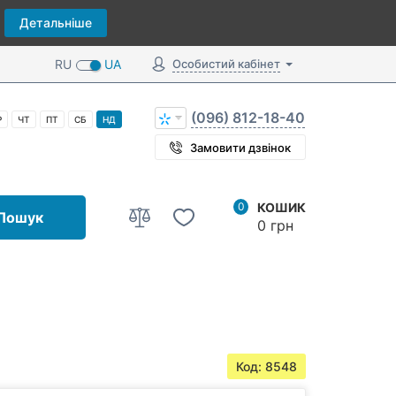
Детальніше
RU
UA
Особистий кабінет
(096) 812-18-40
Р
ЧТ
ПТ
СБ
НД
Замовити дзвінок
0
КОШИК
Пошук
0 грн
Код: 8548