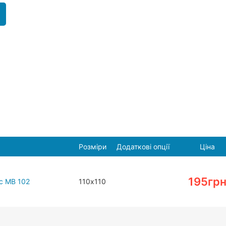
Розміри
Додаткові опції
Ціна
195
гр
с МВ 102
110х110