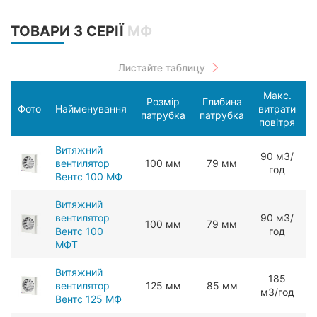
ТОВАРИ З СЕРІЇ
МФ
Макс.
Розмір
Глибина
С
Фото
Найменування
витрати
патрубка
патрубка
п
повітря
Витяжний
90 мЗ/
вентилятор
100 мм
79 мм
год
Вентс 100 МФ
Витяжний
вентилятор
90 мЗ/
100 мм
79 мм
Вентс 100
год
МФТ
Витяжний
185
вентилятор
125 мм
85 мм
мЗ/год
Вентс 125 МФ