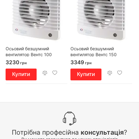
Осьовий безшумний
Осьовий безшумний
вентилятор Вентс 100
вентилятор Вентс 150
Сілента-МТР К Л
Сілента-МТН
3230
3349
грн
грн
Купити
Купити
Потрібна професійна
консультація
?