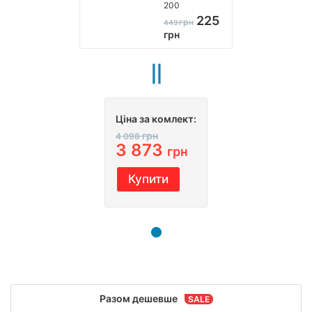
200
225
грн
449
грн
Ціна за комлект:
грн
4 098
3 873
грн
Купити
Разом дешевше