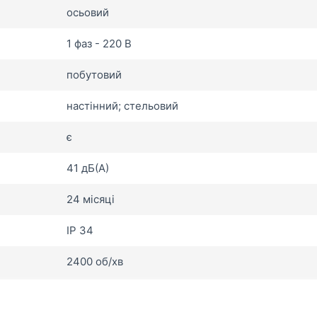
осьовий
1 фаз - 220 В
побутовий
настінний; стельовий
є
41 дБ(А)
24 місяці
IP 34
2400 об/хв