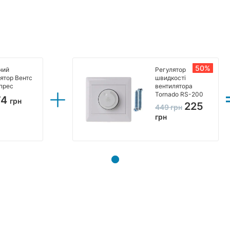
50%
ний
Регулятор
ятор Вентс
швидкості
прес
вентилятора
Tornado RS-200
74
грн
225
449
грн
грн