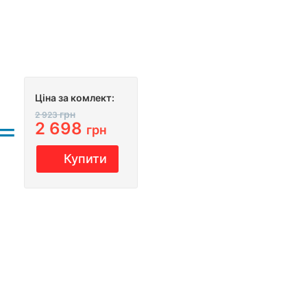
Ціна за комлект:
грн
2 923
2 698
грн
Купити