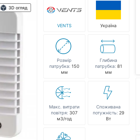
3D огляд
VENTS
Україна
Розмір
Глибина
патрубка:
150
патрубка:
81
мм
мм
Макс. витрати
Споживана
повітря:
307
потужність:
29
мЗ/год
Вт