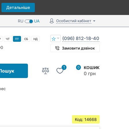
Детальніше
RU
UA
Особистий кабінет
(096) 812-18-40
Р
ЧТ
ПТ
СБ
НД
00
Замовити дзвінок
1
0
КОШИК
Пошук
0 грн
рес
Код: 14668