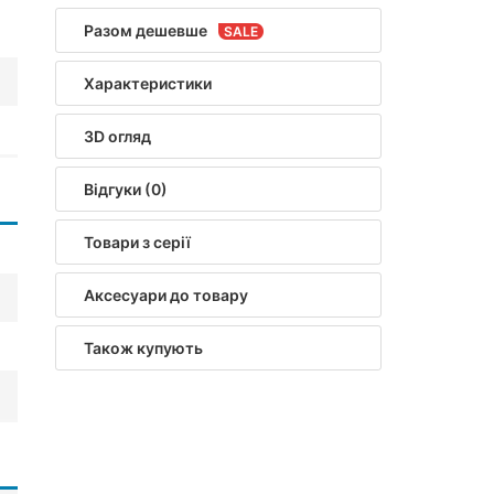
Разом дешевше
Характеристики
3D огляд
Відгуки (0)
Товари з серії
Аксесуари до товару
Також купують