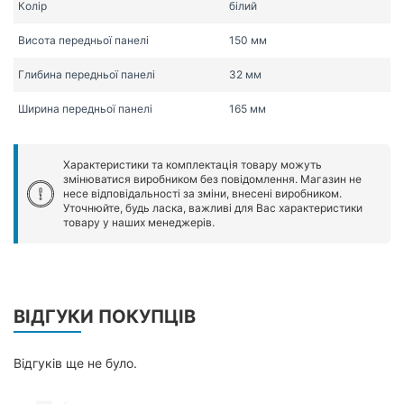
Колір
білий
Висота передньої панелі
150 мм
Глибина передньої панелі
32 мм
Ширина передньої панелі
165 мм
Характеристики та комплектація товару можуть
змінюватися виробником без повідомлення. Магазин не
несе відповідальності за зміни, внесені виробником.
Уточнюйте, будь ласка, важливі для Вас характеристики
товару у наших менеджерів.
ВІДГУКИ ПОКУПЦІВ
Відгуків ще не було.