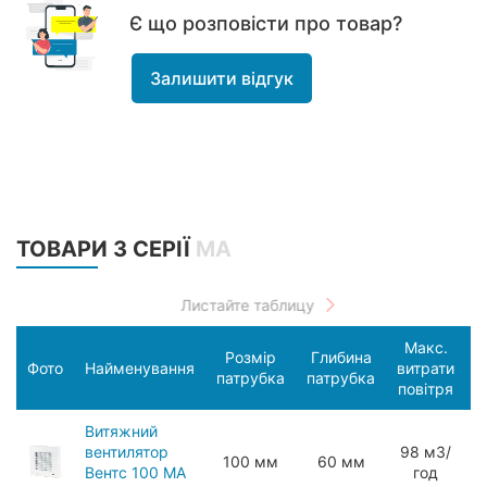
Є що розповісти про товар?
Залишити відгук
ТОВАРИ З СЕРІЇ
МА
Макс.
Розмір
Глибина
С
Фото
Найменування
витрати
патрубка
патрубка
п
повітря
Витяжний
вентилятор
98 мЗ/
100 мм
60 мм
Вентс 100 МА
год