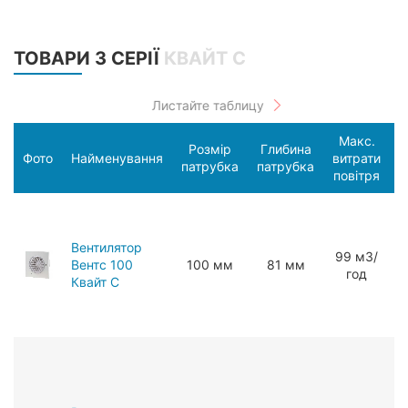
ТОВАРИ З СЕРІЇ
КВАЙТ С
Макс.
Розмір
Глибина
С
Фото
Найменування
витрати
патрубка
патрубка
п
повітря
Вентилятор
99 мЗ/
Вентс 100
100 мм
81 мм
год
Квайт С