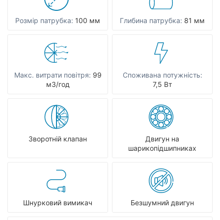
Розмір патрубка:
100 мм
Глибина патрубка:
81 мм
Макс. витрати повітря:
99
Споживана потужність:
мЗ/год
7,5 Вт
Зворотній клапан
Двигун на
шарикопідшипниках
Шнурковий вимикач
Безшумний двигун