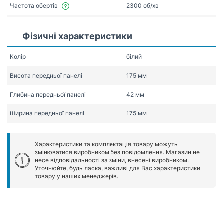
Частота обертів
2300 об/хв
Фізичні характеристики
Колір
білий
Висота передньої панелі
175 мм
Глибина передньої панелі
42 мм
Ширина передньої панелі
175 мм
Характеристики та комплектація товару можуть
змінюватися виробником без повідомлення. Магазин не
несе відповідальності за зміни, внесені виробником.
Уточнюйте, будь ласка, важливі для Вас характеристики
товару у наших менеджерів.