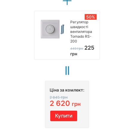
50%
Регулятор
швидкості
вентилятора
Tornado RS-
200
225
грн
449
грн
Ціна за комлект:
грн
2 845
2 620
грн
Купити