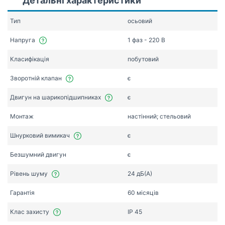
Детальні характеристики
Тип
осьовий
Напруга
1 фаз - 220 В
Класифікація
побутовий
Зворотній клапан
є
Двигун на шарикопідшипниках
є
Монтаж
настінний; стельовий
Шнурковий вимикач
є
Безшумний двигун
є
Рівень шуму
24 дБ(А)
Гарантія
60 місяців
Клас захисту
IP 45