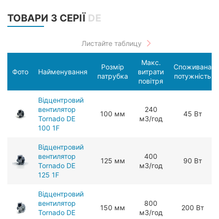
ТОВАРИ З СЕРІЇ
DE
Макс.
Розмір
Споживана
Фото
Найменування
витрати
патрубка
потужність
повітря
Відцентровий
вентилятор
240
100 мм
45 Вт
Tornado DE
мЗ/год
100 1F
Відцентровий
вентилятор
400
125 мм
90 Вт
Tornado DE
мЗ/год
125 1F
Відцентровий
вентилятор
800
150 мм
200 Вт
Tornado DE
мЗ/год