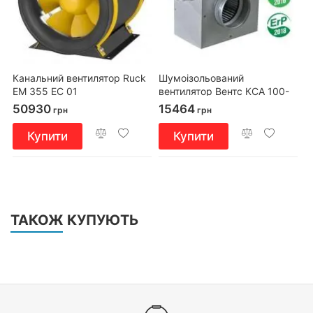
Канальний вентилятор Ruck
Шумоізольований
EM 355 EC 01
вентилятор Вентс КСА 100-
2Е У1
50930
15464
грн
грн
Купити
Купити
ТАКОЖ КУПУЮТЬ