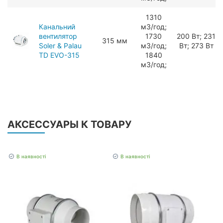
1310
Канальний
мЗ/год;
вентилятор
1730
200 Вт; 231
315 мм
Soler & Palau
мЗ/год;
Вт; 273 Вт
TD EVO-315
1840
мЗ/год;
АКСЕССУАРЫ К ТОВАРУ
В наявності
В наявності