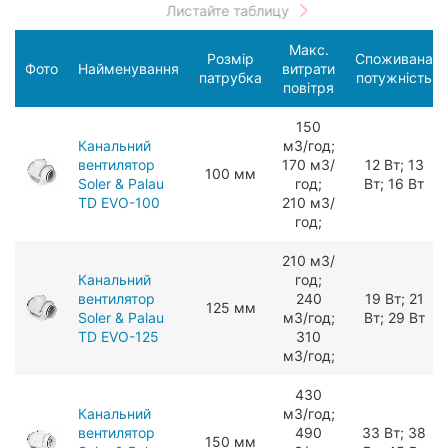
Макс.
Розмір
Споживана
Фото
Найменування
витрати
патрубка
потужність
повітря
150
Канальний
мЗ/год;
вентилятор
170 мЗ/
12 Вт; 13
100 мм
Soler & Palau
год;
Вт; 16 Вт
TD EVO-100
210 мЗ/
год;
210 мЗ/
Канальний
год;
вентилятор
240
19 Вт; 21
125 мм
Soler & Palau
мЗ/год;
Вт; 29 Вт
TD EVO-125
310
мЗ/год;
430
Канальний
мЗ/год;
вентилятор
490
33 Вт; 38
150 мм