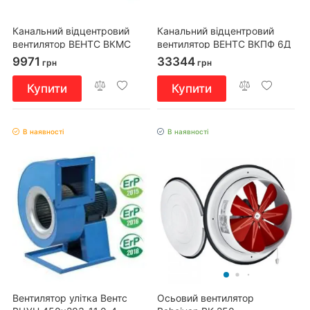
Канальний відцентровий
Канальний відцентровий
вентилятор ВЕНТС ВКМС
вентилятор ВЕНТС ВКПФ 6Д
160
600х300
9971
33344
грн
грн
Купити
Купити
В наявності
В наявності
Вентилятор улітка Вентс
Осьовий вентилятор