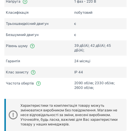
Напруга
1 фаз - 220 В
Класифікація
побутовий
Трьохшвидкісний двигун
є
Безшумний двигун
є
39 дБ(А); 42 дБ(А); 45
Рівень шуму
дБ(А);
Гарантія
24 місяці
Клас захисту
IP 44
2090 об/хв; 2330 об/хв;
Частота обертів
2600 об/хв;
Характеристики та комплектація товару можуть
змінюватися виробником без повідомлення. Магазин не
несе відповідальності за зміни, внесені виробником.
Уточнюйте, будь ласка, важливі для Вас характеристики
товару у наших менеджерів.