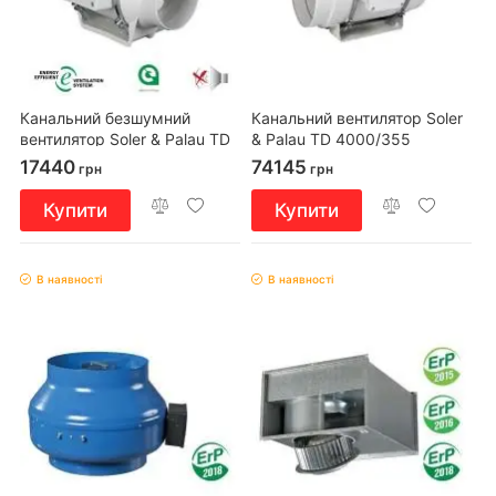
Канальний безшумний
Канальний вентилятор Soler
вентилятор Soler & Palau TD
& Palau TD 4000/355
160/100 ECOWATT
17440
74145
грн
грн
Купити
Купити
В наявності
В наявності