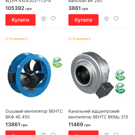
ВЦУН 450x203-11,0-4
Bahcivan BK 250
105392
3861
грн
грн
Купити
Купити
В наявності
В наявності
Осьовий вентилятор ВЕНТС
Канальний відцентровий
ВКФ 4Е 450
вентилятор ВЕНТС ВКМц 315
13861
11469
грн
грн