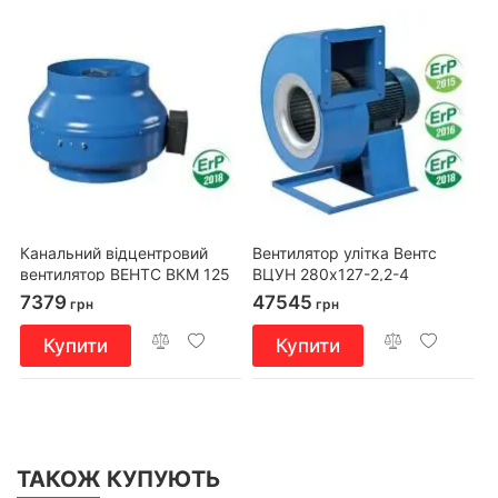
Канальний відцентровий
Вентилятор улітка Вентс
вентилятор ВЕНТС ВКМ 125
ВЦУН 280x127-2,2-4
Е
7379
47545
грн
грн
Купити
Купити
ТАКОЖ КУПУЮТЬ