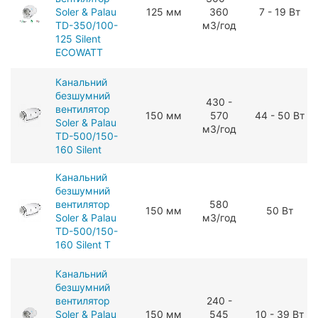
Soler & Palau
125 мм
360
7 - 19 Вт
TD-350/100-
мЗ/год
125 Silent
ECOWATT
Канальний
безшумний
430 -
вентилятор
150 мм
570
44 - 50 Вт
Soler & Palau
мЗ/год
TD-500/150-
160 Silent
Канальний
безшумний
вентилятор
580
150 мм
50 Вт
Soler & Palau
мЗ/год
TD-500/150-
160 Silent T
Канальний
безшумний
вентилятор
240 -
Soler & Palau
150 мм
545
10 - 39 Вт