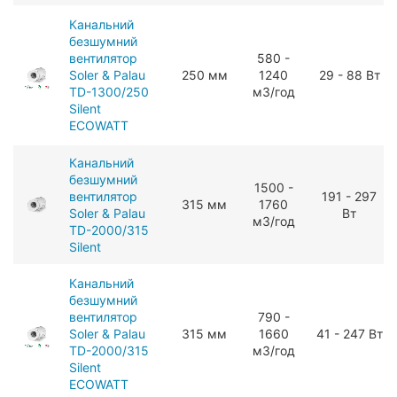
Канальний
безшумний
вентилятор
580 -
Soler & Palau
250 мм
1240
29 - 88 Вт
TD-1300/250
мЗ/год
Silent
ECOWATT
Канальний
безшумний
1500 -
вентилятор
191 - 297
315 мм
1760
Soler & Palau
Вт
мЗ/год
TD-2000/315
Silent
Канальний
безшумний
вентилятор
790 -
Soler & Palau
315 мм
1660
41 - 247 Вт
TD-2000/315
мЗ/год
Silent
ECOWATT