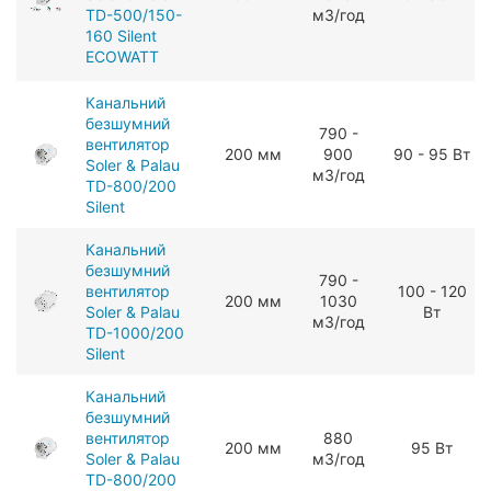
TD-500/150-
мЗ/год
160 Silent
ECOWATT
Канальний
безшумний
790 -
вентилятор
200 мм
900
90 - 95 Вт
Soler & Palau
мЗ/год
TD-800/200
Silent
Канальний
безшумний
790 -
вентилятор
100 - 120
200 мм
1030
Soler & Palau
Вт
мЗ/год
TD-1000/200
Silent
Канальний
безшумний
вентилятор
880
200 мм
95 Вт
Soler & Palau
мЗ/год
TD-800/200