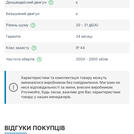
Двошвидкісний двигун
є
Безшумний двигун
є
Рівень шуму
20 - 21 дБ(А)
Гарантія
24 місяці
Клас захисту
IP 44
Частота обертів
2000 - 2500 об/хв
Характеристики та комплектація товару можуть
змінюватися виробником без повідомлення. Магазин не
несе відповідальності за зміни, внесені виробником.
Уточнюйте, будь ласка, важливі для Вас характеристики
товару у наших менеджерів.
ВІДГУКИ ПОКУПЦІВ