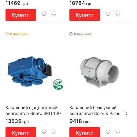
11469
10784
грн
грн
Купити
Купити
В наявності
В наявності
Канальний відцентровий
Канальний безшумний
вентилятор Вентс ВКП 100
вентилятор Soler & Palau TD
міні
160/100 N Silent
13535
9418
грн
грн
Купити
Купити