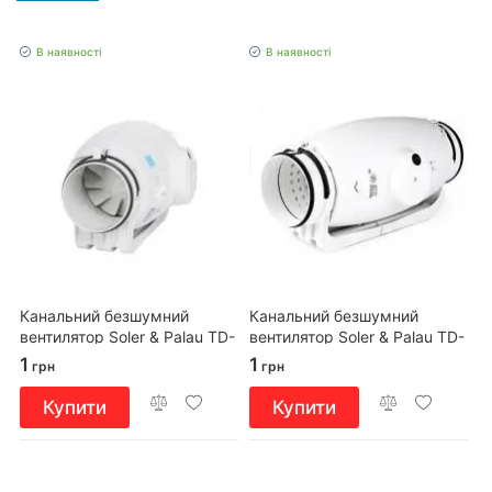
В наявності
В наявності
Канальний безшумний
Канальний безшумний
вентилятор Soler & Palau TD-
вентилятор Soler & Palau TD-
800/200 Silent
500/150-160 Silent T
1
1
грн
грн
Купити
Купити