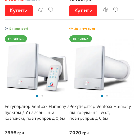
Купити
Купити
В наявності
Закінчується
НОВИНКА
НОВИНКА
Рекуператор Ventoxx Harmony з
Рекуператор Ventoxx Harmony
пультом ДУ і з зовнішнім
під керування Twist,
ковпаком, повітропровід 0,5м
повітропровід 0,5м
7956
7020
грн
грн