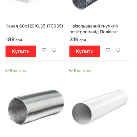
Канал 60х120/0,35 (70035)
Неізольований гнучкий
повітропровід Полівент
605М1/102/2,5
189
316
грн
грн
Купити
Купити
В наявності
В наявності