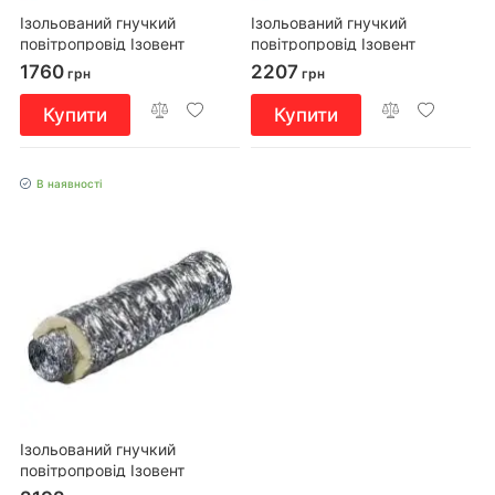
Ізольований гнучкий
Ізольований гнучкий
повітропровід Ізовент
повітропровід Ізовент
Н125/7,5
Н125/7,6
1760
2207
грн
грн
Купити
Купити
В наявності
Ізольований гнучкий
повітропровід Ізовент
Н160/7,6