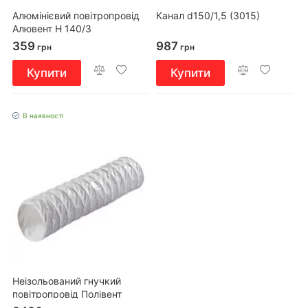
Алюмінієвий повітропровід
Канал d150/1,5 (3015)
Алювент Н 140/3
359
987
грн
грн
Купити
Купити
В наявності
Неізольований гнучкий
повітропровід Полівент
600/203/6 чорний