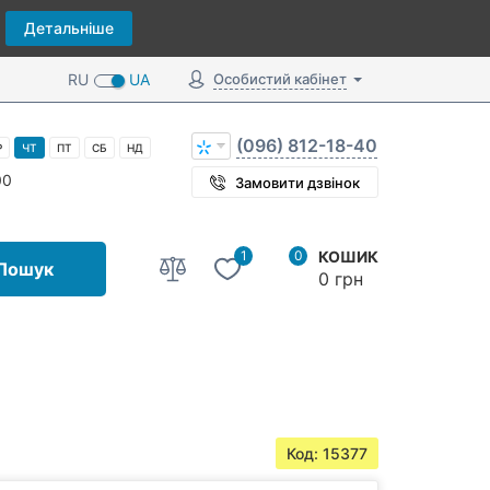
Детальніше
RU
UA
Особистий кабінет
(096) 812-18-40
Р
ЧТ
ПТ
СБ
НД
00
Замовити дзвінок
1
0
КОШИК
Пошук
0 грн
Код: 15377