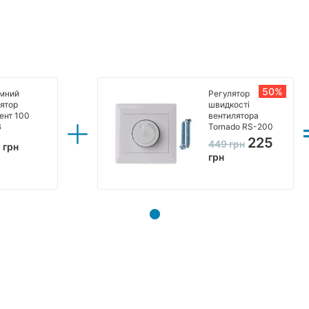
50%
мний
Регулятор
ятор
швидкості
ент 100
вентилятора
В
Tornado RS-200
225
5
449
грн
грн
грн