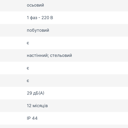
осьовий
1 фаз - 220 В
побутовий
є
настінний; стельовий
є
є
29 дБ(А)
12 місяців
IP 44