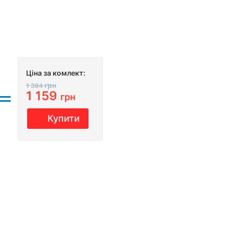
Ціна за комлект:
грн
1 384
1 159
грн
Купити