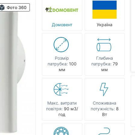
Фото 360
Домовент
Україна
Розмір
Глибина
патрубка:
100
патрубка:
79
мм
мм
Макс. витрати
Споживана
повітря:
90 мЗ/
потужність:
8
год
Вт