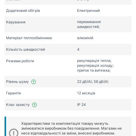
Додатковий обігрів
Електричний
перемикання
Керування
швидкостей;
Матеріал теплообмінника
алюміній
Кількість швидкостей
4
рекуперація тепла;
Режими роботи
рекуперація холоду;
приток та витяжка;
Рівень шуму
22 дБ(А); 38 дБ(А)
Гарантія
12 місяців
Клас захисту
IP 24
Характеристики та комплектація товару можуть
змінюватися виробником без повідомлення. Магазин не
несе відповідальності за зміни, внесені виробником.