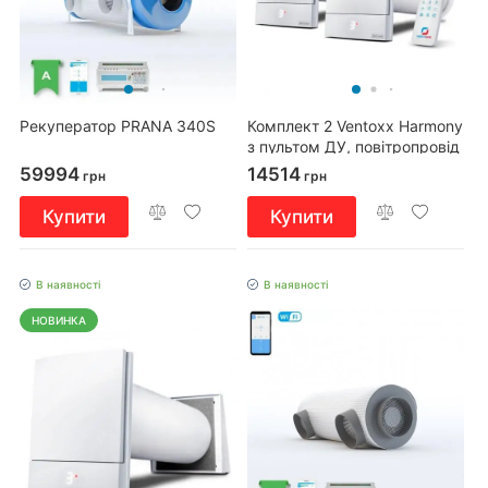
Рекуператор PRANA 340S
Комплект 2 Ventoxx Harmony
з пультом ДУ, повітропровід
0,75м
59994
14514
грн
грн
Купити
Купити
В наявності
В наявності
НОВИНКА