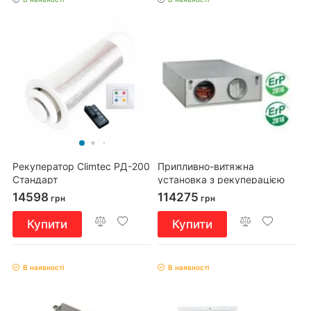
Рекуператор Climtec РД-200
Припливно-витяжна
Стандарт
установка з рекуперацією
тепла Вентс ВУТ 600 ПЕ ЕС
14598
114275
грн
грн
П
Купити
Купити
В наявності
В наявності