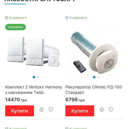
В наявності
В наявності
НОВИНКА
Комплект 2 Ventoxx Harmony
Рекуператор Climtec РД-100
з керуванням Twist,
Стандарт
повітропровід 0,5м
14470
6798
грн
грн
Купити
Купити
В наявності
В наявності