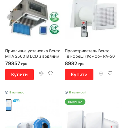
Припливна установка Вентс
Проветриватель Вентс
МПА 2500 В LCD з водяним
Твінфреш «Комфо» РА-50
нагрівачем
79857
8982
грн
грн
Купити
Купити
В наявності
В наявності
НОВИНКА