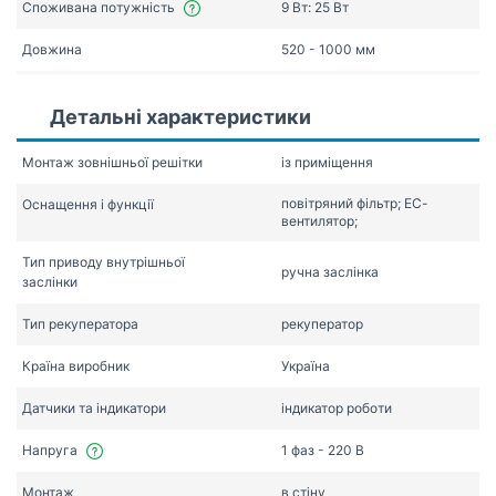
Споживана потужність
9 Вт: 25 Вт
Довжина
520 - 1000 мм
Детальні характеристики
Монтаж зовнішньої решітки
із приміщення
повітряний фільтр; ЕС-
Оснащення і функції
вентилятор;
Тип приводу внутрішньої
ручна заслінка
заслінки
Тип рекуператора
рекуператор
Країна виробник
Україна
Датчики та індикатори
індикатор роботи
Напруга
1 фаз - 220 В
Монтаж
в стіну