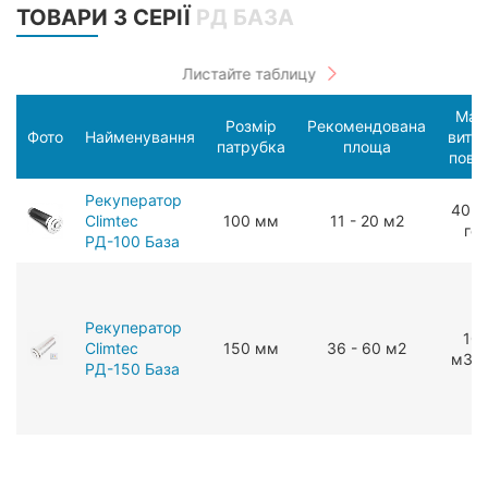
ТОВАРИ З СЕРІЇ
РД БАЗА
Мак
Розмір
Рекомендована
Фото
Найменування
витр
патрубка
площа
пові
Рекуператор
40 м
Climtec
100 мм
11 - 20 м2
го
РД-100 База
Рекуператор
10
Climtec
150 мм
36 - 60 м2
мЗ/г
РД-150 База