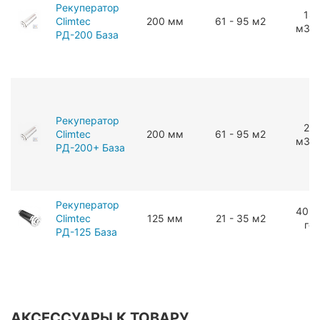
Рекуператор
18
Climtec
200 мм
61 - 95 м2
мЗ/г
РД-200 База
Рекуператор
24
Climtec
200 мм
61 - 95 м2
мЗ/г
РД-200+ База
Рекуператор
40 м
Climtec
125 мм
21 - 35 м2
го
РД-125 База
АКСЕССУАРЫ К ТОВАРУ