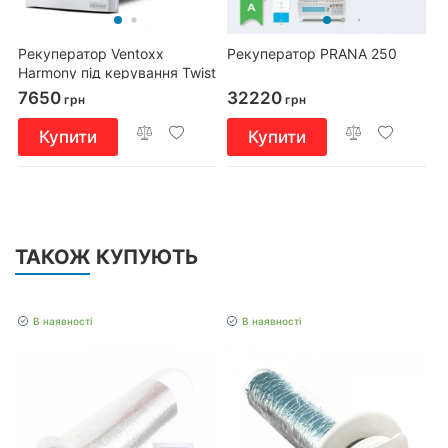
Рекуператор Ventoxx
Рекуператор PRANA 250
Harmony під керування Twist
з зовнішнім ковпаком,
7650
32220
грн
грн
повітропровід 0,75м
Купити
Купити
ТАКОЖ КУПУЮТЬ
В наявності
В наявності