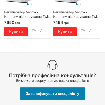
Рекуператор Ventoxx
Рекуператор Ventoxx
Harmony під керування Twist
Harmony під керування Twist
з зовнішнім ковпаком,
з зовнішнім ковпаком,
7650
7494
грн
грн
повітропровід 0,75м
повітропровід 0,5м
Купити
Купити
Потрібна професійна
консультація
?
Ви можете звернутися до наших спеціалістів
Зателефонувати спеціалісту