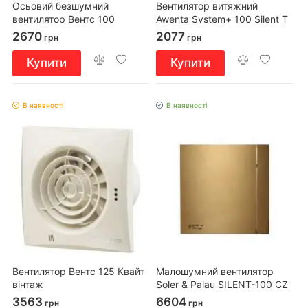
Осьовий безшумний
Вентилятор витяжний
вентилятор Вентс 100
Awenta System+ 100 Silent T
Сілента-СВТН Л
2670
2077
грн
грн
Купити
Купити
В наявності
В наявності
Вентилятор Вентс 125 Квайт
Малошумний вентилятор
вінтаж
Soler & Palau SILENT-100 CZ
DESIGN Gold 4C
3563
6604
грн
грн