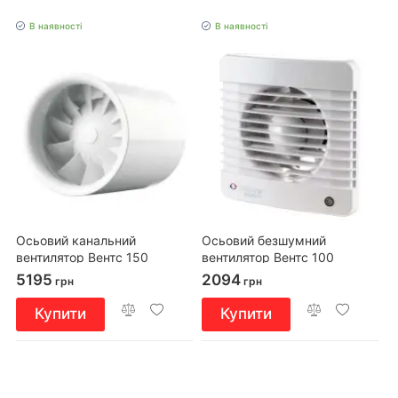
В наявності
В наявності
Осьовий канальний
Осьовий безшумний
вентилятор Вентс 150
вентилятор Вентс 100
Квайтлайн Екстра
Сілента-МВ Л
5195
2094
грн
грн
Купити
Купити