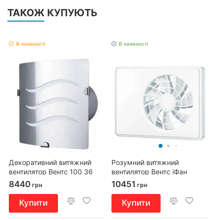
ТАКОЖ КУПУЮТЬ
В наявності
В наявності
Декоративний витяжний
Розумний витяжний
вентилятор Вентс 100 З6
вентилятор Вентс іФан
100/125 Wi-Fi
8440
10451
грн
грн
Купити
Купити