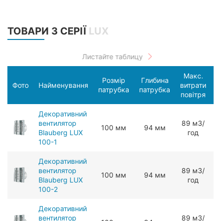
ТОВАРИ З СЕРІЇ
LUX
Макс.
Розмір
Глибина
С
Фото
Найменування
витрати
патрубка
патрубка
п
повітря
Декоративний
вентилятор
89 мЗ/
100 мм
94 мм
Blauberg LUX
год
100-1
Декоративний
вентилятор
89 мЗ/
100 мм
94 мм
Blauberg LUX
год
100-2
Декоративний
вентилятор
89 мЗ/