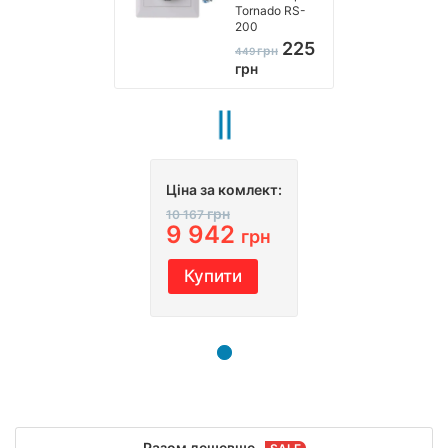
Tornado RS-
200
225
грн
449
грн
Ціна за комлект:
грн
10 167
9 942
грн
Купити
Разом дешевше