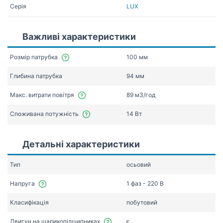
Серія
LUX
Важливі характеристики
Розмір патрубка
100 мм
Глибина патрубка
94 мм
Макс. витрати повітря
89 мЗ/год
Споживана потужність
14 Вт
Детальні характеристики
Тип
осьовий
Напруга
1 фаз - 220 В
Класифікація
побутовий
Двигун на шарикопідшипниках
є