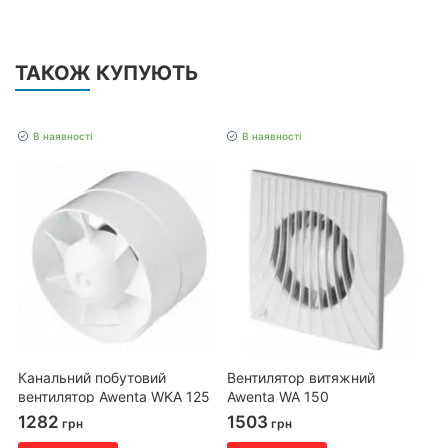
ТАКОЖ КУПУЮТЬ
В наявності
В наявності
Канальний побутовий
Вентилятор витяжний
вентилятор Awenta WKA 125
Awenta WA 150
turbo
1282
1503
грн
грн