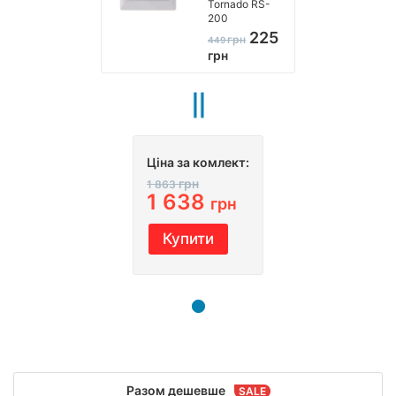
Tornado RS-
200
225
грн
449
грн
Ціна за комлект:
грн
1 863
1 638
грн
Купити
Разом дешевше