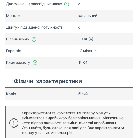
Двигун на шарикопідшипниках
є
Монтаж
канальний
Двигун підвищеної потужності
є
Рівень шуму
39 дБ(А)
Гарантія
12 місяців
Клас захисту
IP X4
Фізичні характеристики
Колір
білий
Характеристики та комплектація товару можуть
змінюватися виробником без повідомлення. Магазин не
несе відповідальності за зміни, внесені виробником.
Уточнюйте, будь ласка, важливі для Вас характеристики
товару у наших менеджерів.