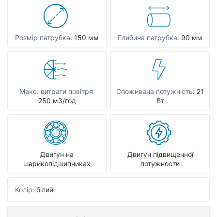
Розмір патрубка:
150 мм
Глибина патрубка:
90 мм
Макс. витрати повітря:
Споживана потужність:
21
250 мЗ/год
Вт
Двигун на
Двигун підвищенної
шарикопідшипниках
потужности
Колір:
білий