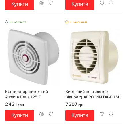
Купити
Купити
В наявності
В наявності
Вентилятор витяжний
Витяжний вентилятор
Awenta Retis 125 T
Blauberg AERO VINTAGE 150
H
2431
7607
грн
грн
Купити
Купити