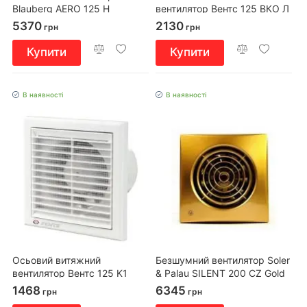
Blauberg AERO 125 H
вентилятор Вентс 125 ВКО Л
турбо
5370
2130
грн
грн
Купити
Купити
В наявності
В наявності
Осьовий витяжний
Безшумний вентилятор Soler
вентилятор Вентс 125 K1
& Palau SILENT 200 CZ Gold
1468
6345
грн
грн