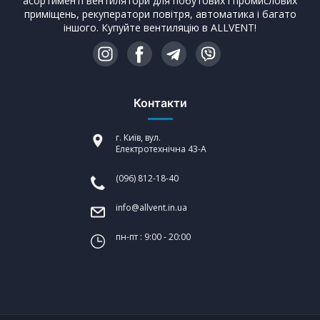
асортименті вентилятори для побутових і промислових
приміщень, рекуператори повітря, автоматика і багато
іншого. Купуйте вентиляцію в ALLVENT!
Контакти
г. Київ, вул.
Електротехнічна 43-А
(096) 812-18-40
info@allvent.in.ua
пн-пт : 9:00 - 20:00