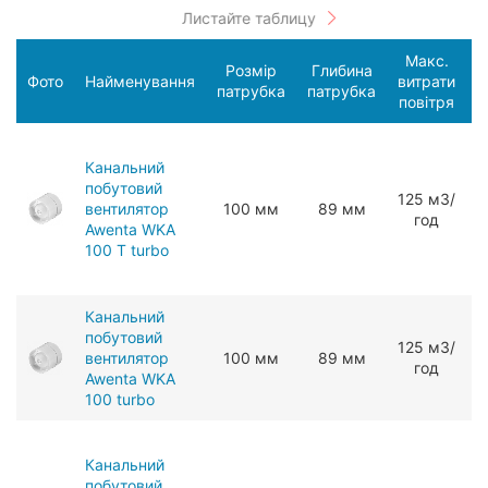
Макс.
Розмір
Глибина
С
Фото
Найменування
витрати
патрубка
патрубка
п
повітря
Канальний
побутовий
125 мЗ/
вентилятор
100 мм
89 мм
год
Awenta WKA
100 T turbo
Канальний
побутовий
125 мЗ/
вентилятор
100 мм
89 мм
год
Awenta WKA
100 turbo
Канальний
побутовий