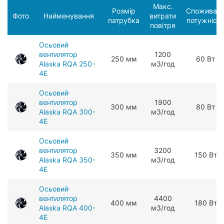
Макс.
Розмір
Споживан
Фото
Найменування
витрати
патрубка
потужніст
повітря
Осьовий
вентилятор
1200
250 мм
60 Вт
Alaska RQA 250-
мЗ/год
4E
Осьовий
вентилятор
1900
300 мм
80 Вт
Alaska RQA 300-
мЗ/год
4E
Осьовий
вентилятор
3200
350 мм
150 Вт
Alaska RQA 350-
мЗ/год
4E
Осьовий
вентилятор
4400
400 мм
180 Вт
Alaska RQA 400-
мЗ/год
4E