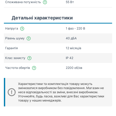
Споживана потужність
55 Вт
Детальні характеристики
Напруга
1 фаз - 220 В
Рівень шуму
40 дБА
Гарантія
12 місяців
Клас захисту
IP 42
Частота обертів
2200 об/хв
Характеристики та комплектація товару можуть
змінюватися виробником без повідомлення. Магазин не
несе відповідальності за зміни, внесені виробником.
Уточнюйте, будь ласка, важливі для Вас характеристики
товару у наших менеджерів.