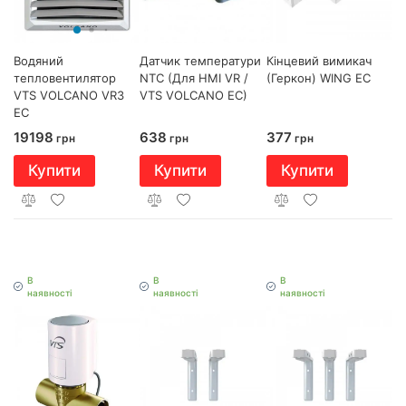
Водяний
Датчик температури
Кінцевий вимикач
тепловентилятор
NTC (Для HMI VR /
(Геркон) WING EC
VTS VOLCANO VR3
VTS VOLCANO EC)
EC
19198
638
377
грн
грн
грн
Купити
Купити
Купити
В
В
В
наявності
наявності
наявності