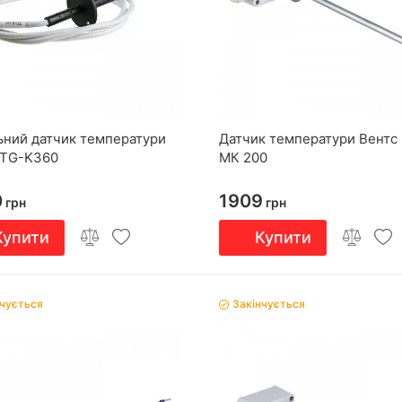
ьний датчик температури
Датчик температури Вентс
 TG-K360
МК 200
0
1909
грн
грн
Купити
Купити
нчується
Закінчується