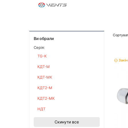
Сортуват
Ви обрали
Серія:
TG-K
Закі
КДТ-М
КДТ-МК
КДТ2-М
КДТ2-МК
НДТ
Скинути все