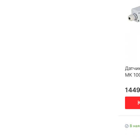
Датчи
МК 10
144
В ная