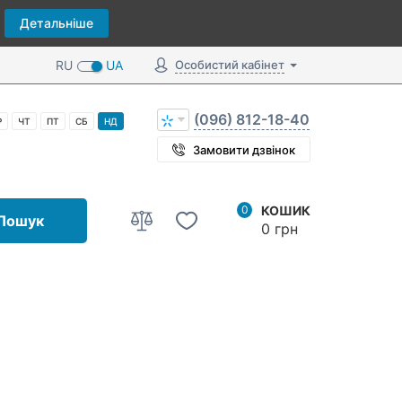
Детальніше
RU
UA
Особистий кабінет
(096) 812-18-40
Р
ЧТ
ПТ
СБ
НД
Замовити дзвінок
0
КОШИК
Пошук
0 грн