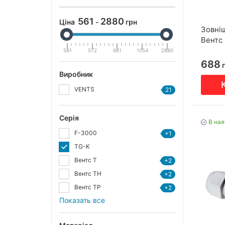
561
2880
Ціна
-
грн
Зовні
Вентс
561
572
681
1054
2880
688
г
Виробник
VENTS
21
Серія
В ная
F-3000
+1
TG-K
Вентс Т
+2
Вентс ТН
+2
Вентс ТР
+2
Показать все