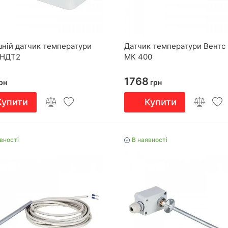
шній датчик температури
Датчик температури Вентс
 НДТ2
МК 400
1768
рн
грн
Купити
Купити
вності
В наявності