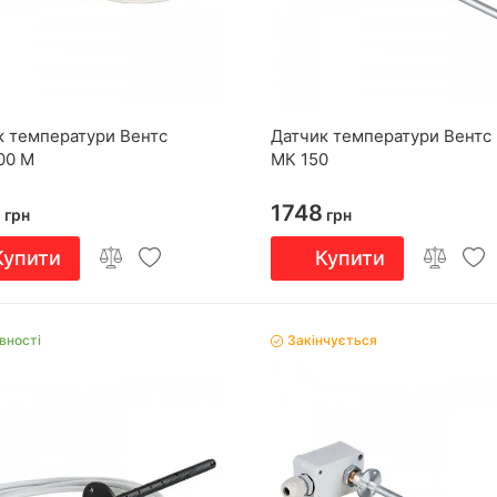
к температури Вентс
Датчик температури Вентс
00 М
МК 150
3
1748
грн
грн
Купити
Купити
вності
Закінчується