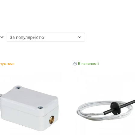
и:
нчується
В наявності