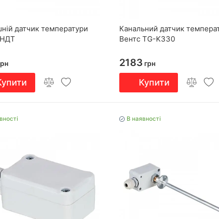
шній датчик температури
Канальний датчик темпера
 НДТ
Вентс TG-K330
2183
рн
грн
Купити
Купити
вності
В наявності