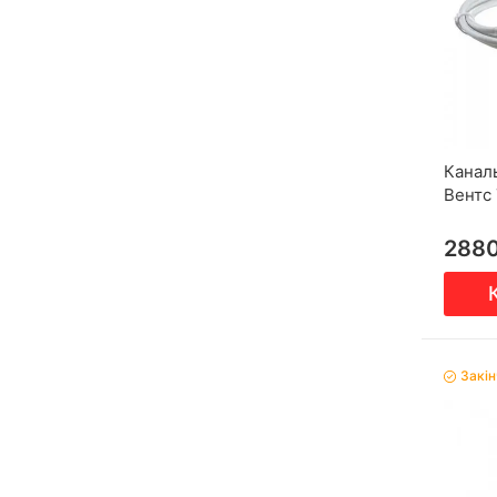
Канал
Вентс
288
Закі