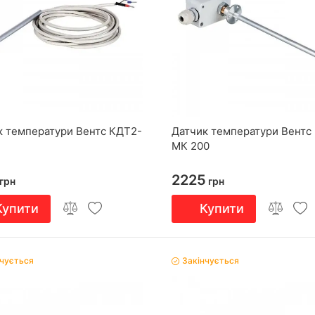
к температури Вентс КДТ2-
Датчик температури Вентс
МК 200
2225
грн
грн
Купити
Купити
нчується
Закінчується