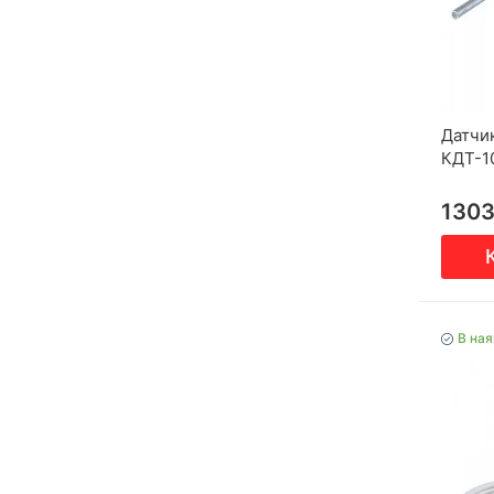
Датчи
КДТ-1
130
В ная