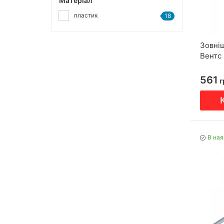
Матеріал
пластик
18
Зовні
Вентс
561
г
В ная