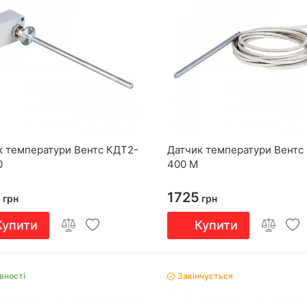
к температури Вентс КДТ2-
Датчик температури Вентс
0
400 М
9
1725
грн
грн
Купити
Купити
вності
Закінчується