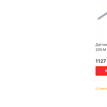
Датчи
200 М
1127
Закі