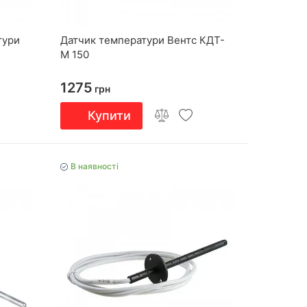
тури
Датчик температури Вентс КДТ-
М 150
1275
грн
Купити
В наявності