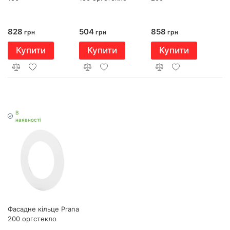
828
858
504
грн
грн
грн
Купити
Купити
Купити
В
наявності
Фасадне кільце Prana
200 оргстекло