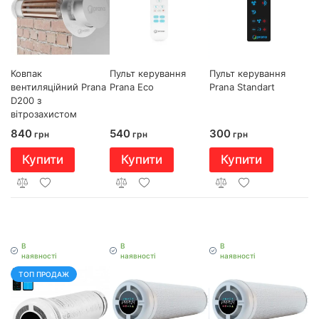
Ковпак
Пульт керування
Пульт керування
вентиляційний Prana
Prana Eco
Prana Standart
D200 з
вітрозахистом
840
540
300
грн
грн
грн
Купити
Купити
Купити
В
В
В
наявності
наявності
наявності
ТОП ПРОДАЖ