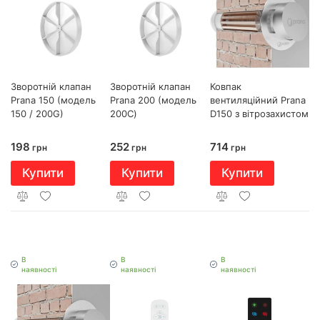
Ковпак
Зворотній клапан
Зворотній клапан
вентиляційний Prana
Prana 150 (модель
Prana 200 (модель
D150 з вітрозахистом
150 / 200G)
200С)
714
198
252
грн
грн
грн
Купити
Купити
Купити
В
В
В
наявності
наявності
наявності