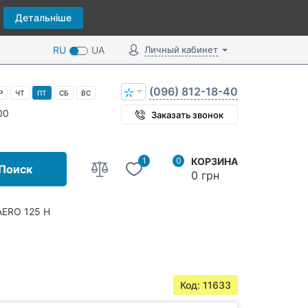
Детальніше
RU
UA
Личный кабинет
(096) 812-18-40
Р
ЧТ
ПТ
СБ
ВС
00
Заказать звонок
1
0
КОРЗИНА
Поиск
0 грн
AERO 125 H
Код: 11633