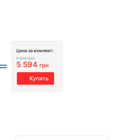
Цeна за комлект:
грн
5 819
5 594
грн
Купить