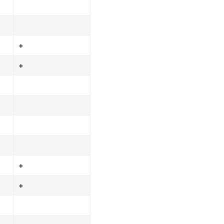
+
+
+
+