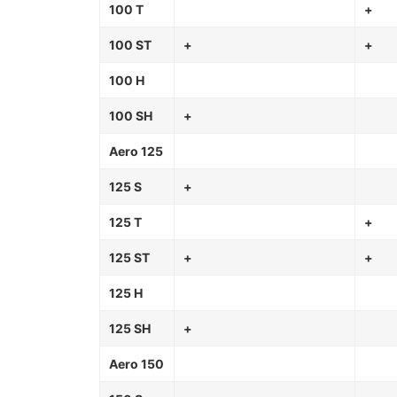
100 T
+
100 ST
+
+
100 H
100 SH
+
Aero 125
125 S
+
125 T
+
125 ST
+
+
125 H
125 SH
+
Aero 150