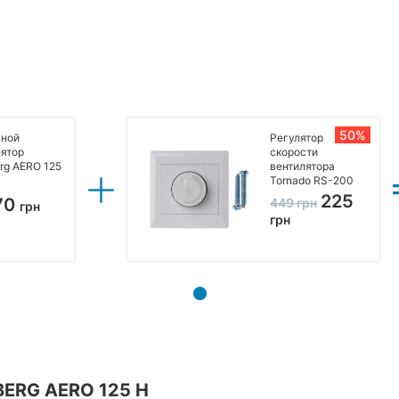
50%
ной
Регулятор
лятор
скорости
rg AERO 125
вентилятора
Tornado RS-200
225
70
449
грн
грн
грн
RG AERO 125 H