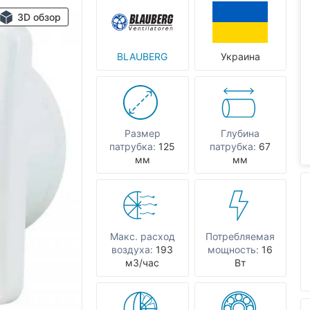
3D обзор
BLAUBERG
Украина
Размер
Глубина
патрубка:
125
патрубка:
67
мм
мм
Макс. расход
Потребляемая
воздуха:
193
мощность:
16
мЗ/час
Вт