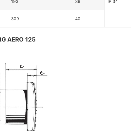
193
39
IP 34
309
40
G AERO 125