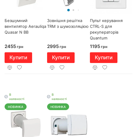
Зовнішня решітка
Безшумний
Пульт керування
TRM з шумозоляцією
вентилятор Aerauliqa
CTRL-S для
Quasar N BB
рекуператорів
Quantum
2995
2455
1195
грн
грн
грн
Купити
Купити
Купити
В
В
наявності
наявності
НОВИНКА
НОВИНКА